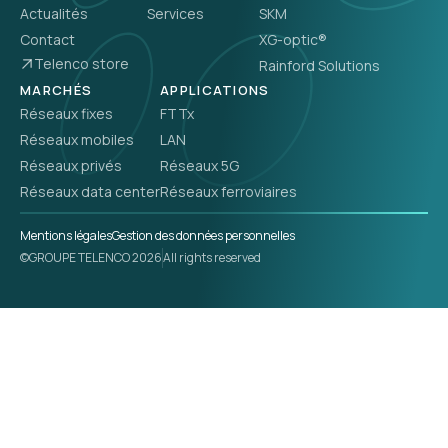
Actualités
Services
SKM
Contact
XG-optic®
Telenco store
Rainford Solutions
MARCHÉS
APPLICATIONS
Réseaux fixes
FTTx
Réseaux mobiles
LAN
Réseaux privés
Réseaux 5G
Réseaux data center
Réseaux ferroviaires
Mentions légales
Gestion des données personnelles
©GROUPE TELENCO 2026
All rights reserved