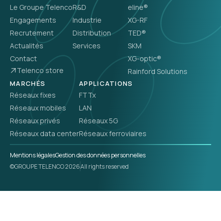
Le Groupe Telenco
R&D
eline®
Engagements
Industrie
XG-RF
Recrutement
Distribution
TED®
Actualités
Services
SKM
Contact
XG-optic®
Telenco store
Rainford Solutions
MARCHÉS
APPLICATIONS
Réseaux fixes
FTTx
Réseaux mobiles
LAN
Réseaux privés
Réseaux 5G
Réseaux data center
Réseaux ferroviaires
Mentions légales
Gestion des données personnelles
©GROUPE TELENCO 2026
All rights reserved