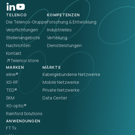
TELENCO
KOMPETENZEN
Die Telenco-Gruppe
Forschung & Entwicklung
Verpflichtungen
Industrielles
Stellenangebote
Verteilung
Nachrichten
Dienstleistungen
Kontakt
Telenco store
MARKEN
MÄRKTE
eline®
Kabelgebundene Netzwerke
XG-RF
Mobile Netzwerke
TED®
Private Netzwerke
SKM
Data Center
XG-optic®
Rainford Solutions
ANWENDUNGEN
FTTx