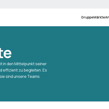
Gruppe
Märkte
A
te
t in den Mittelpunkt seiner
d effizient zu begleiten. Es
r sie sind unsere Teams