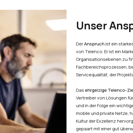
Unser Ans
Der
Anspruch
ist ein star
von Telenco. Er ist ein Mar
Organisationsebenen zu fin
Fachbereichsprozessen, bei
Servicequalität, der Projekt
Das
ehrgeizige Telenco-Zie
Vertreiber von Lösungen f
und in der Folge ein wichti
mobile und private Netze, h
Kultur der Exzellenz hervor
gepaart mit einer gut überw