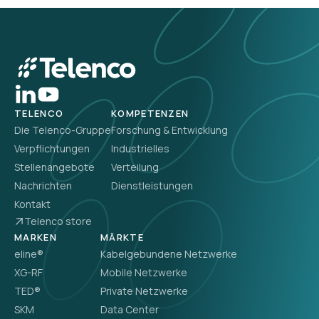
TELENCO
KOMPETENZEN
Die Telenco-Gruppe
Forschung & Entwicklung
Verpflichtungen
Industrielles
Stellenangebote
Verteilung
Nachrichten
Dienstleistungen
Kontakt
Telenco store
MARKEN
MÄRKTE
eline®
Kabelgebundene Netzwerke
XG-RF
Mobile Netzwerke
TED®
Private Netzwerke
SKM
Data Center