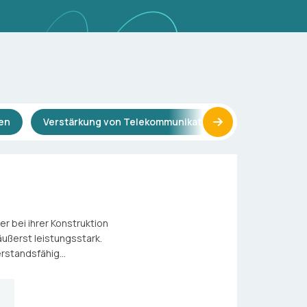
en
Verstärkung von Telekommunikationsstützen
Ma
r bei ihrer Konstruktion
ußerst leistungsstark.
rstandsfähig...