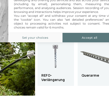
developing and offering you services and ads across your devic
 Masten
(including by email), personalising them, measuring the
performance, and analysing audiences. Session recording of yo
browsing and interactions helps improve your experience.
You can "accept all" and withdraw your consent at any time v
Seit über 20 Jahren liefert Telenco Material
the "cookie" icon
. You can also "set detailed preferences" a
Masten (Halterungen, Konsolen, Traversen …
object to processing activities not subject to consent. The
Angebot ständig an die Entwicklung der Stru
choices remain valid for 6 months.
Telekommunikationskabeln...
Set your choices
Accept all
Mehr lesen
REFO-
Querarme
Verlängerung