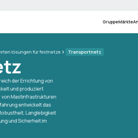
Gruppe
Märkte
A
rten lösungen für festnetze
Transportnetz
etz
reich der Errichtung von
kelt und produziert
 von Mastinfrastrukturen
rfahrung entwickelt das
Robustheit, Langlebigkeit
tung und Sicherheit im