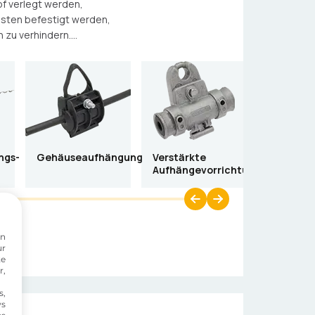
f verlegt werden,
asten befestigt werden,
zu verhindern....
ngs-
Gehäuseaufhängung
Verstärkte
J-förmig
Aufhängevorrichtung
Aufhänge
on
ur
te
r,
s,
ws