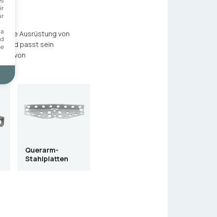
es
ir
ur
ia
 für die Ausrüstung von
nd
) und passt sein
se
ktur von
Querarm-
Stahlplatten