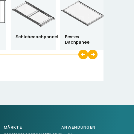
Schiebedachpaneel
Festes
Wandfüll
Dachpaneel
MÄRKTE
ANWENDUNGEN