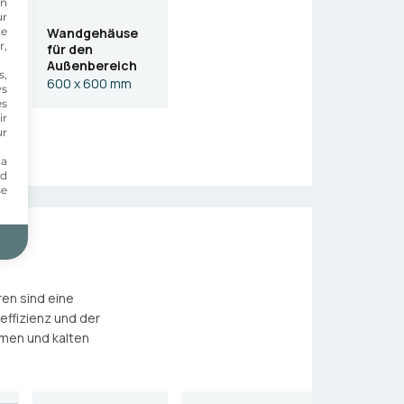
on
ur
te
Wandgehäuse
r,
für den
Außenbereich
s,
600 x 600 mm
ws
es
ir
ur
ia
nd
se
en sind eine
ffizienz und der
men und kalten