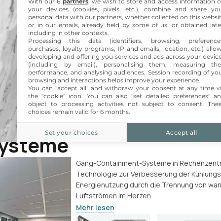
With our 6
partners
, we wish to store and access information 
your devices (cookies, pixels, etc.), combine and share yo
personal data with our partners, whether collected on this websi
Netzwerkschrank
Wandgehäuse
or in our emails, already held by some of us, or obtained late
19" 42U
19" 9U
including in other contexts.
800 x 800 mm
600 x 450 mm
Processing this data (identifiers, browsing, preference
purchases, loyalty programs, IP and emails, location, etc.) allo
developing and offering you services and ads across your devic
(including by email), personalising them, measuring the
performance, and analysing audiences. Session recording of yo
browsing and interactions helps improve your experience.
You can "accept all" and withdraw your consent at any time v
the "cookie" icon
. You can also "set detailed preferences" a
object to processing activities not subject to consent. The
choices remain valid for 6 months.
Set your choices
Accept all
ysteme
Gang-Containment-Systeme in Rechenzentr
Technologie zur Verbesserung der Kühlungse
Energienutzung durch die Trennung von war
Luftströmen im Herzen...
Mehr lesen