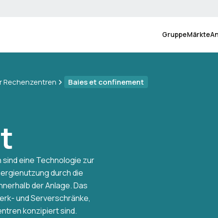
Gruppe
Märkte
A
ür Rechenzentren
Baies et confinement
t
sind eine Technologie zur
nergienutzung durch die
nnerhalb der Anlage. Das
erk- und Serverschränke,
ntren konzipiert sind.