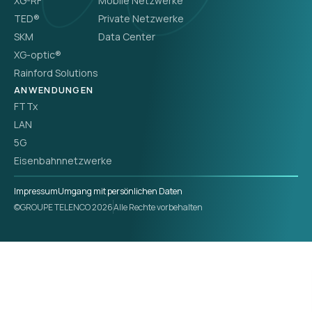
XG-RF
Mobile Netzwerke
TED®
Private Netzwerke
SKM
Data Center
XG-optic®
Rainford Solutions
ANWENDUNGEN
FTTx
LAN
5G
Eisenbahnnetzwerke
Impressum
Umgang mit persönlichen Daten
©GROUPE TELENCO 2026
Alle Rechte vorbehalten