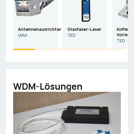
Antennenausrichter
Glasfaser-Laser
Koffer
Vorlauff
VIAVI
TED
TED
WDM-Lösungen