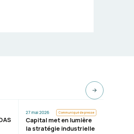
27 mai 2026
26 mai 202
Communiqué de presse
 DAS
BEP-XS :
Capital met en lumière
compact
la stratégie industrielle