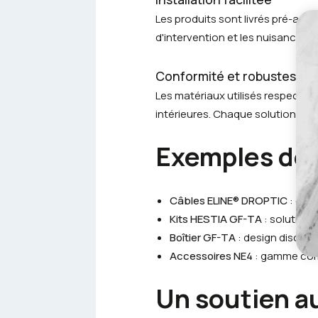
Les produits sont livrés pré-asse
d'intervention et les nuisances p
Conformité et robustesse
Les matériaux utilisés respecte
intérieures. Chaque solution fait
Exemples de 
Câbles ELINE® DROPTIC
: câbl
Kits HESTIA GF-TA
: solution 
Boîtier GF-TA
: design discret,
Accessoires NE4
: gamme comp
Un soutien au