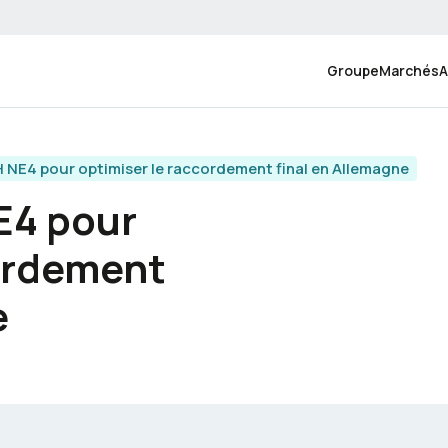
Groupe
Marchés
A
 NE4 pour optimiser le raccordement final en Allemagne
E4 pour
cordement
e