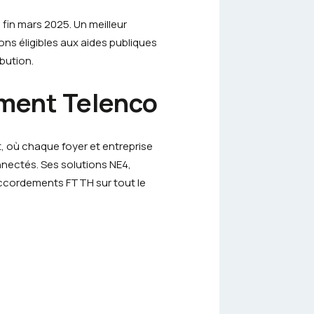
fin mars 2025. Un meilleur
s éligibles aux aides publiques
bution.
ement Telenco
t, où chaque foyer et entreprise
onnectés. Ses solutions NE4,
 raccordements FTTH sur tout le