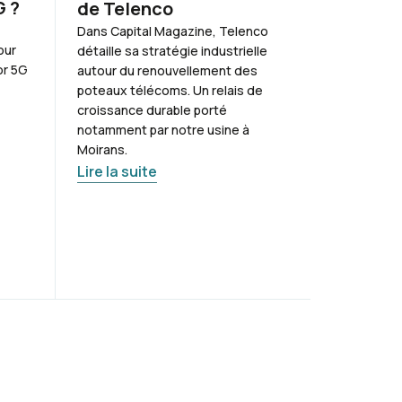
G ?
pour de
de Telenco
simplifi
Dans Capital Magazine, Telenco
our
détaille sa stratégie industrielle
Le BEP-XS e
or 5G
autour du renouvellement des
en-un qui si
poteaux télécoms. Un relais de
déploiement
croissance durable porté
combine les
notamment par notre usine à
boîtier d'é
Moirans.
avec monta
Lire la suite
sur rail DIN.
et les exte
Lire la sui