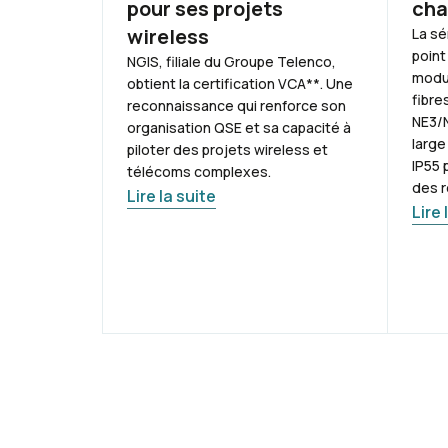
pour ses projets
cha
wireless
La sé
point
NGIS, filiale du Groupe Telenco,
modul
obtient la certification VCA**. Une
fibre
reconnaissance qui renforce son
NE3/N
organisation QSE et sa capacité à
large
piloter des projets wireless et
IP55 
télécoms complexes.
des 
Lire la suite
Lire 