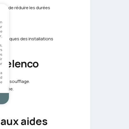
afin de réduire les durées
on
ur
te
r,
matiques des installations
s,
ws
es
 Telenco
ir
ur
ia
nd
e et soufflage.
se
rdisée.
 aux aides