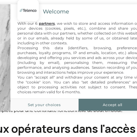
mblés, avec des interfaces intuitives et un design ergonomique, 
Welcome
our les usagers finaux.
With our 6
partners
, we wish to store and access information 
your devices (cookies, pixels, etc.), combine and share yo
personal data with our partners, whether collected on this websi
or in our emails, already held by some of us, or obtained late
nt les normes B2ca et répondent aux exigences mécaniques et cli
including in other contexts.
Processing this data (identifiers, browsing, preference
 l'objet de tests rigoureux dans les laboratoires Telenco.
purchases, loyalty programs, IP and emails, location, etc.) allo
developing and offering you services and ads across your devic
solutions techniques NE4
(including by email), personalising them, measuring the
performance, and analysing audiences. Session recording of yo
browsing and interactions helps improve your experience.
You can "accept all" and withdraw your consent at any time v
the "cookie" icon
. You can also "set detailed preferences" a
es B2ca extrudés au Portugal, excellentes performances en tirag
object to processing activities not subject to consent. The
choices remain valid for 6 months.
intégrée pour le raccordement terminal abonné, simple et standa
 intégration facile dans tous types d'intérieurs.
Set your choices
Accept all
lète pour une continuité fonctionnelle de bout en bout.
x opérateurs dans l'accès