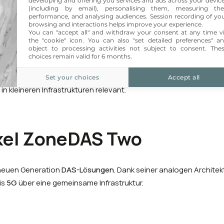
developing and offering you services and ads across your devic
(including by email), personalising them, measuring the
performance, and analysing audiences. Session recording of yo
 mehr Flexibilität für größere Standorte, wobei ein Teil der passiv
browsing and interactions helps improve your experience.
You can "accept all" and withdraw your consent at any time v
hleistungs-DAS, das immer weniger relevant ist.
the "cookie" icon
. You can also "set detailed preferences" a
object to processing activities not subject to consent. The
choices remain valid for 6 months.
ichte oder hohem Skalierbarkeitsbedarf erleichtert das
aktive 
-Betriebs und der
5G
-Entwicklungen; bestimmte Geräte wie die
Set your choices
Accept all
 kleineren Infrastrukturen relevant.
xel ZoneDAS Two
neuen Generation
DAS-Lösungen
. Dank seiner analogen Archite
is
5G
über eine gemeinsame Infrastruktur.