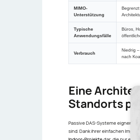
MIMO-
Begrenzt
Unterstützung
Architekt
Typische
Büros, Ho
Anwendungsfälle
öffentli
Niedrig –
Verbrauch
nach Koa
Eine Archite
Standorts pa
Passive DAS-Systeme
eignen sic
sind. Dank ihrer einfachen Implem
Indoor-Projekte
dar, die nur eine