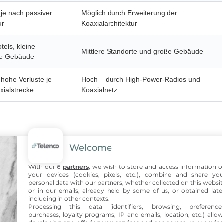
 je nach passiver
Möglich durch Erweiterung der
ur
Koaxialarchitektur
tels, kleine
Mittlere Standorte und große Gebäude
che Gebäude
 hohe Verluste je
Hoch – durch High-Power-Radios und
xialstrecke
Koaxialnetz
ktur, die zu den Anforderu
Welcome
sst
With our 6
partners
, we wish to store and access information 
your devices (cookies, pixels, etc.), combine and share yo
personal data with our partners, whether collected on this websi
or in our emails, already held by some of us, or obtained late
h nach wie vor besonders gut für kleinere Gebäude, in denen d
including in other contexts.
entierung und ihrer kostengünstigen Lösung stellen sie eine effi
Processing this data (identifiers, browsing, preference
purchases, loyalty programs, IP and emails, location, etc.) allo
 geringe Anzahl von Antennen erfordern.