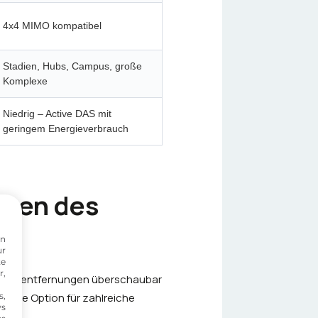
4x4 MIMO kompatibel
Stadien, Hubs, Campus, große
Komplexe
Niedrig – Active DAS mit
geringem Energieverbrauch
ngen des
on
ur
te
r,
ie Funkentfernungen überschaubar
ziente Option für zahlreiche
s,
ws