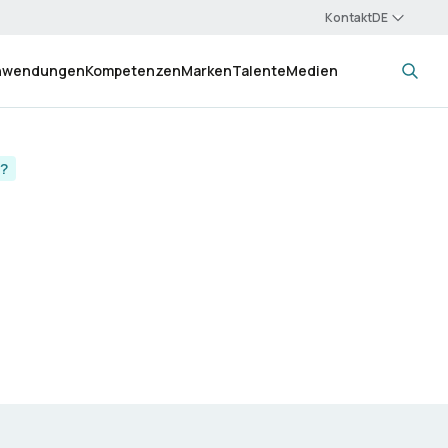
Kontakt
nwendungen
Kompetenzen
Marken
Talente
Medien
g?