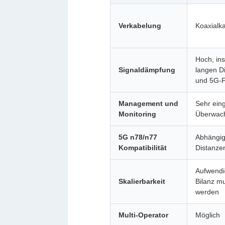
Verkabelung
Koaxialka
Hoch, in
Signaldämpfung
langen Di
und 5G-
Management und
Sehr ein
Monitoring
Überwac
5G n78/n77
Abhängig
Kompatibilität
Distanze
Aufwendi
Skalierbarkeit
Bilanz m
werden
Multi-Operator
Möglich