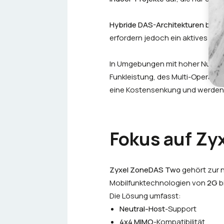
Hybride DAS-Architekturen
bieten
erfordern jedoch ein aktives Hoc
In Umgebungen mit hoher Nutzerd
Funkleistung, des Multi-Operator
eine Kostensenkung und werden in
Fokus auf Zy
Zyxel ZoneDAS Two
gehört zur 
Mobilfunktechnologien von
2G
b
Die Lösung umfasst:
Neutral-Host
-Support
4x4 MIMO
-Kompatibilität