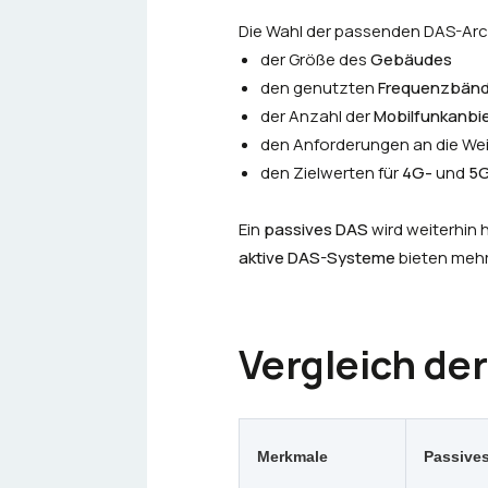
Die Wahl der passenden DAS-Arch
der Größe des
Gebäudes
den genutzten
Frequenzbänd
der Anzahl der
Mobilfunkanbi
den Anforderungen an die We
den Zielwerten für
4G-
und
5G
Ein
passives DAS
wird weiterhin 
aktive DAS-Systeme
bieten mehr
Vergleich de
Merkmale
Passive