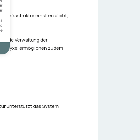
es
ir
ur
en Infrastruktur erhalten bleibt,
ia
nd
se
DAS
die Verwaltung der
 von Zyxel ermöglichen zudem
ktur unterstützt das System