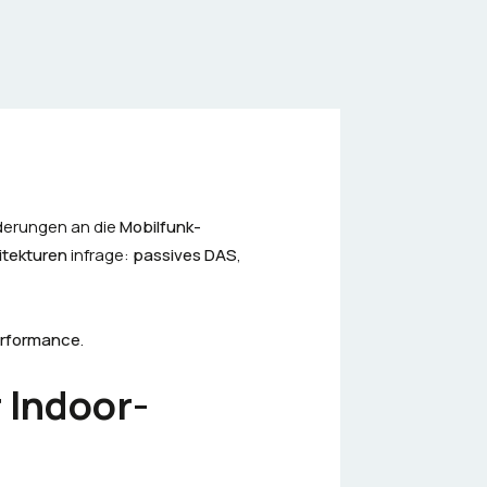
derungen an die
Mobilfunk-
tekturen
infrage:
passives DAS
,
erformance
.
 Indoor-