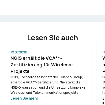
Lesen Sie auch
10.07.2026
1
NGIS erhält die VCA**-
W
Zertifizierung für Wireless-
m
Projekte
P
NGIS, Tochtergesellschaft der Telenco Group,
D
erhält die VCA**-Zertifizierung. Sie stärkt die
G
HSE-Organisation und die Umsetzung komplexer
v
Wireless- und Telekommunikationsprojekte.
K
g
Lesen Sie mehr
I