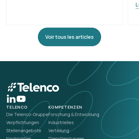
L
Voir tous les articles
TELENCO
KOMPETENZEN
Die Telenco-Gruppe
Forschung & Entwicklung
Verpflichtungen
Industrielles
Stellenangebote
Verteilung
Nachrichten
Dienstleistungen