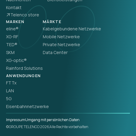
Kontakt
Telenco store
MARKEN
MÄRKTE
eline®
Kabelgebundene Netzwerke
XG-RF
Mobile Netzwerke
TED®
Private Netzwerke
SKM
Data Center
XG-optic®
Rainford Solutions
ANWENDUNGEN
FTTx
LAN
5G
Eisenbahnnetzwerke
Impressum
Umgang mit persönlichen Daten
©GROUPE TELENCO 2026
Alle Rechte vorbehalten