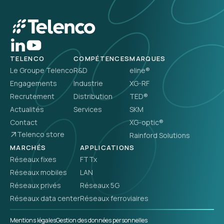
TELENCO
COMPÉTENCES
MARQUES
Le Groupe Telenco
R&D
eline®
Engagements
Industrie
XG-RF
Recrutement
Distribution
TED®
Actualités
Services
SKM
Contact
XG-optic®
Telenco store
Rainford Solutions
MARCHÉS
APPLICATIONS
Réseaux fixes
FTTx
Réseaux mobiles
LAN
Réseaux privés
Réseaux 5G
Réseaux data center
Réseaux ferroviaires
Mentions légales
Gestion des données personnelles