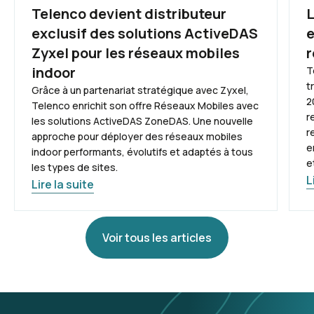
Telenco devient distributeur
exclusif des solutions ActiveDAS
e
Zyxel pour les réseaux mobiles
r
indoor
T
t
Grâce à un partenariat stratégique avec Zyxel,
2
Telenco enrichit son offre Réseaux Mobiles avec
r
les solutions ActiveDAS ZoneDAS. Une nouvelle
r
approche pour déployer des réseaux mobiles
e
indoor performants, évolutifs et adaptés à tous
e
les types de sites.
L
Lire la suite
Voir tous les articles